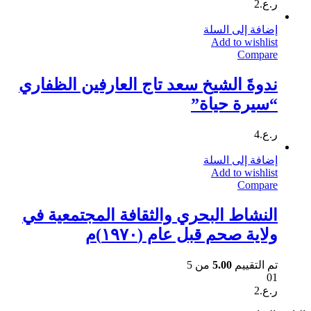
ر.ع.
2
إضافة إلى السلة
Add to wishlist
Compare
ندوةَ الشيخ سعد تاج العارفين الظفاري
“سيرة حياة”
ر.ع.
4
إضافة إلى السلة
Add to wishlist
Compare
النشاط البحري والثقافة المجتمعية في
ولاية صحم قبل عام (١٩٧٠)م
تم التقييم
5.00
من 5
01
ر.ع.
2