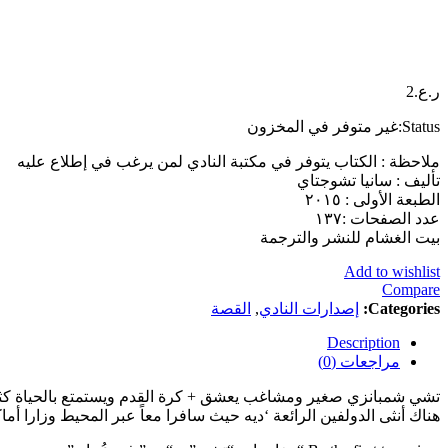
ر.ع.
2
Status:
غير متوفر في المخزون
ملاحظة : الكتاب يتوفر في مكتبة النادي لمن يرغب في إطلاع عليه
تأليف : سانيا تشوجتاي
الطبعة الأولى : ٢٠١٥
عدد الصفحات :١٣٧
بيت الغشام للنشر والترجمة
Add to wishlist
Compare
Categories:
إصدارات النادي
,
القصة
Description
مراجعات (0)
تشي شمبانزي صغير ومشاغب يعشق + كرة القدم ويستمتع بالحياة كثيرا
هناك أنثى الدولفين الرائعة ‘ديه حيث سافرا معاً عبر المحيط وزارا أ