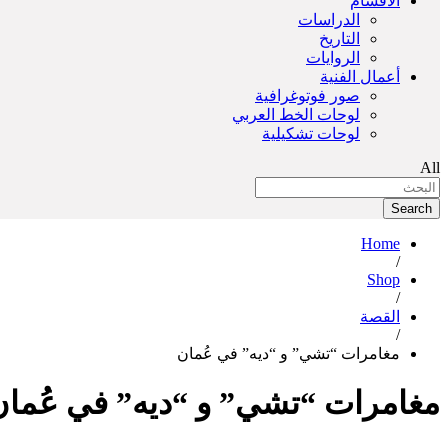
الأقسام
الدراسات
التاريخ
الروايات
أعمال الفنية
صور فوتوغرافية
لوحات الخط العربي
لوحات تشكيلية
All
Search
Home
/
Shop
/
القصة
/
مغامرات “تشي” و “ديه” في عُمان
مغامرات “تشي” و “ديه” في عُمان