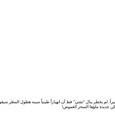
ً. لم يخطر ببال “تشي” قط أن انهياراً طينياً سببه هطول المطر سيق
ماكن جديدة ملؤها السحر الغموض!