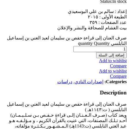
Status:
In stock
إعداد : سالم بن علي البوسعيدي
الطبعة الأولى : ٢٠١٥
عدد الصفحات : ٣٥٩
بيت الغشام للصحافة والنشر والإعلان
صرف العنان إلى قراءة حفص بن سليمان لعبد الغني بن إسماعيل
النابلسي quantity
Quantity
إضافة إلى السلة
Add to wishlist
Compare
Add to wishlist
Compare
Categories:
إصدارات النادي
,
دراسات
Description
صرف العنان إلى قراءة حفص بن سليمان لعبد الغني بن إسماعيل
النابلسي ( ت:١١٤٣هـ )
ويعد كتاب (صـرف الـعـنـان إلـى قراءة حـفـص بـن سـلـيـمـان)
أحـد تـلـك المصنفات، التي عنيت بالقرآن الكريم ، و مـؤلـفـه هـو
عبد الغني النابلسي (ت:1143هـ) الـمـشـهـور بـكـثـرة مؤلفاته،