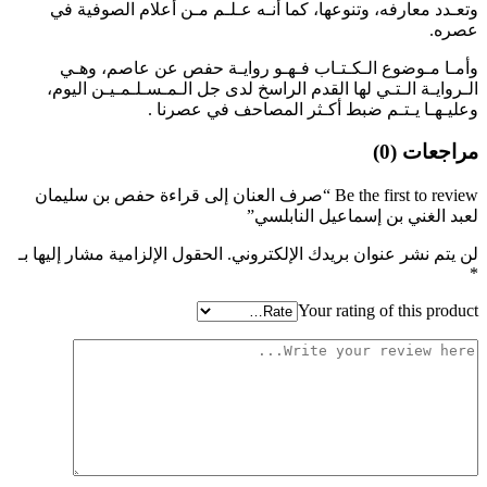
وتعـدد معارفه، وتنوعها، كما أنـه عـلـم مـن أعلام الصوفية في
عصره.
وأمـا مـوضوع الـكـتـاب فـهـو روايـة حفص عن عاصم، وهـي
الـروايـة الـتـي لها القدم الراسخ لدى جل الـمـسـلـمـيـن اليوم،
وعليـهـا يـتـم ضبط أكـثر المصاحف في عصرنا .
مراجعات (0)
Be the first to review “صرف العنان إلى قراءة حفص بن سليمان
لعبد الغني بن إسماعيل النابلسي”
لن يتم نشر عنوان بريدك الإلكتروني.
الحقول الإلزامية مشار إليها بـ
*
Your rating of this product