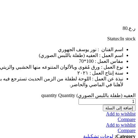
ر.ع.
80
Status:
In stock
اسم الفنان : نور يوسف الجهوري
اسم العمل : العفيه
(
طفلة باللبس الصوري
)
مقاس العمل : 100*70
نوع العمل : ورق مُقوى وبالألوان المتنوعه منها الخشبي والزيتي
سنة إنتاج العمل : ٢٠٢١
نبذة عن العمل : اللوحة لطفلة من الزمن الحديث تسترجع فيه بعضاً 
لأهلنا في الماضي والحاضر.
العفيه (طفلة باللبس الصوري) quantity
Quantity
إضافة إلى السلة
Add to wishlist
Compare
Add to wishlist
Compare
Category:
لوحات تشكيلية