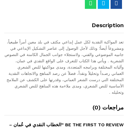
Description
تعد المواكبة النقدية لكل عمل إبداعي مكثف في بلد معين أمراً طبيعياً،
ومشروعاً أيضاً؛ وذلك لأجل الوصول إلى عناصر التشكيل الإبداعي في
جانبيه الموضوعي والفني، ولاستجلاء جوانب الجمال الكامنة في النصوص
الشعرية . ويأتي هذا الكتاب للتعرف على الواقع النقدي في عمان،
وآلياته المختلفة وبرامجه المتعددة، ومدى مواكبتها للنص الشعري
العماني رصـداً وتحليلاً ونقداً، فضلاً عن رصد المناهج والاتجاهات النقدية
المختلفة التي درست الشعر العماني، وقدرتها على الكشف عن الملامح
الأساسية للنص الشعري، ومدى ملاءمة هذه المناهج للنص الشعري
وتحليله .
مراجعات (0)
BE THE FIRST TO REVIEW “الخطاب النقدي في عُمان –