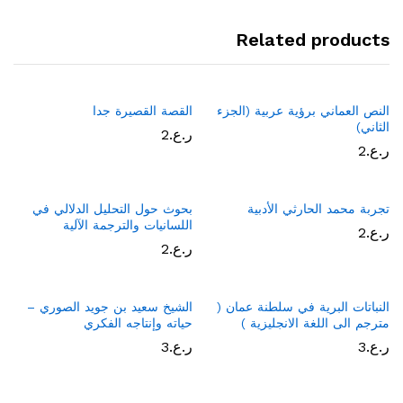
Related products
النص العماني برؤية عربية (الجزء
القصة القصيرة جدا
الثاني)
ر.ع.
2
ر.ع.
2
تجربة محمد الحارثي الأدبية
بحوث حول التحليل الدلالي في
اللسانيات والترجمة الآلية
ر.ع.
2
ر.ع.
2
النباتات البرية في سلطنة عمان (
الشيخ سعيد بن جويد الصوري –
مترجم الى اللغة الانجليزية )
حياته وإنتاجه الفكري
ر.ع.
3
ر.ع.
3