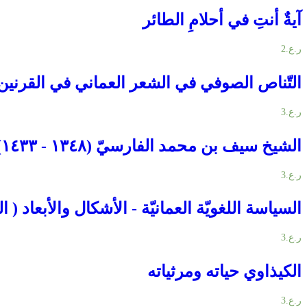
آيةٌ أنتِ في أحلامِ الطائر
ر.ع.
2
التّناص الصوفي في الشعر العماني في القرنين 
ر.ع.
3
الشيخ سيف بن محمد الفارسيّ (١٣٤٨ - ١٤٣٣) هـ
ر.ع.
3
السياسة اللغويّة العمانيّة - الأشكال والأبعاد ( ال
ر.ع.
3
الكيذاوي حياته ومرثياته
ر.ع.
3