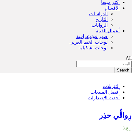
أكثر مبيعاً
الأقسام
الدراسات
التاريخ
الروايات
أعمال الفنية
صور فوتوغرافية
لوحات الخط العربي
لوحات تشكيلية
All
Search
التنزيلات
أفضل المبيعات
أحدث الإصدارات
رِواقٌّي حذِر
ر.ع.
3