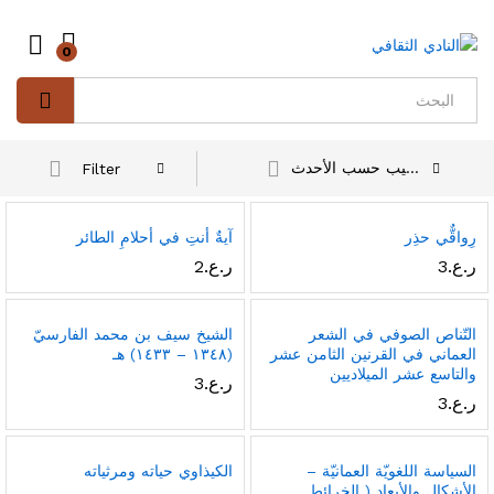
0
Log in
Search
ترتيب حسب الأحدث
Filter
رِواقٌّي حذِر
آيةٌ أنتِ في أحلامِ الطائر
ر.ع.
3
ر.ع.
2
التّناص الصوفي في الشعر
الشيخ سيف بن محمد الفارسيّ
العماني في القرنين الثامن عشر
(١٣٤٨ – ١٤٣٣) هـ
والتاسع عشر الميلاديين
ر.ع.
3
ر.ع.
3
السياسة اللغويّة العمانيّة –
الكيذاوي حياته ومرثياته
الأشكال والأبعاد ( الخرائط