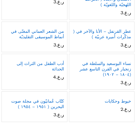
ر.ع.
3
اللهجيّة واللغويّة )
ر.ع.
3
عطر القرنفل – الأنا والآخر في (
من الشعر العماني المغنّى في
مذكّرات أميرة عربيّة )
أنماط الموسيقى التقليديّة
ر.ع.
3
ر.ع.
3
نساء البوسعيد والسلطة في
أدب الطفل من الثراث إلى
زنجبار في القرن التاسع عشر
الحداثة
(١٨٠٤ – ١٩٠٢)
ر.ع.
4
ر.ع.
3
خيوط وحكايات
كتّاب عُمانيّون في مجلة صوت
البحرين ( ١٩٥١ – ١٩٥٤ )
ر.ع.
2
ر.ع.
3