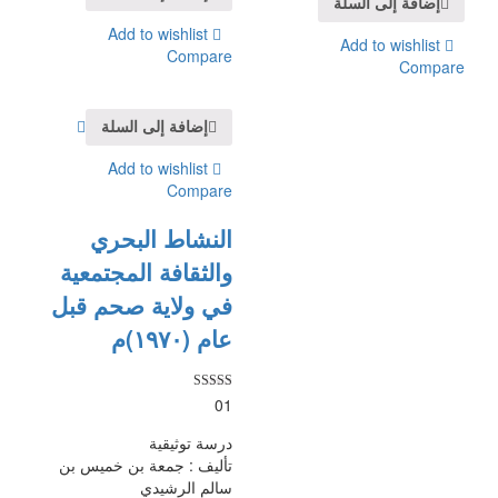
إضافة إلى السلة
Add to wishlist
Add to wishlist
Compare
Compare
إضافة إلى السلة
Add to wishlist
Compare
النشاط البحري
والثقافة المجتمعية
في ولاية صحم قبل
عام (١٩٧٠)م
تم التقييم
01
5.00
من 5
درسة توثيقية
تأليف : جمعة بن خميس بن
سالم الرشيدي