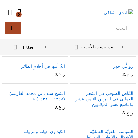
0
Log in
Search
ترتيب حسب الأحدث
Filter
رِواقٌّي حذِر
آيةٌ أنتِ في أحلامِ الطائر
ر.ع.
3
ر.ع.
2
التّناص الصوفي في الشعر
الشيخ سيف بن محمد الفارسيّ
العماني في القرنين الثامن عشر
(١٣٤٨ – ١٤٣٣) هـ
والتاسع عشر الميلاديين
ر.ع.
3
ر.ع.
3
السياسة اللغويّة العمانيّة –
الكيذاوي حياته ومرثياته
الأشكال والأبعاد ( الخرائط