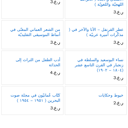
ر.ع.
3
اللهجيّة واللغويّة )
ر.ع.
3
عطر القرنفل – الأنا والآخر في (
من الشعر العماني المغنّى في
مذكّرات أميرة عربيّة )
أنماط الموسيقى التقليديّة
ر.ع.
3
ر.ع.
3
نساء البوسعيد والسلطة في
أدب الطفل من الثراث إلى
زنجبار في القرن التاسع عشر
الحداثة
(١٨٠٤ – ١٩٠٢)
ر.ع.
4
ر.ع.
3
خيوط وحكايات
كتّاب عُمانيّون في مجلة صوت
البحرين ( ١٩٥١ – ١٩٥٤ )
ر.ع.
2
ر.ع.
3