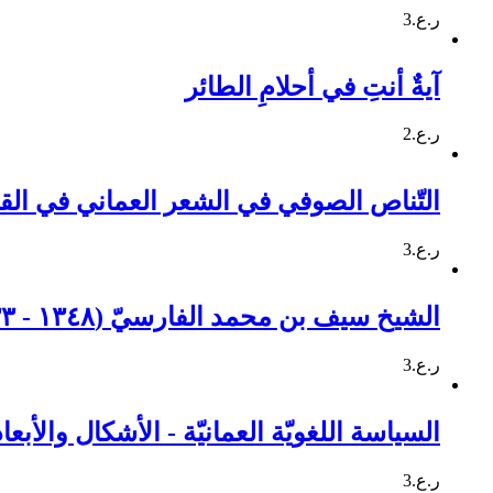
ر.ع.
3
آيةٌ أنتِ في أحلامِ الطائر
ر.ع.
2
التّناص الصوفي في الشعر العماني في القر
ر.ع.
3
الشيخ سيف بن محمد الفارسيّ (١٣٤٨ - ١٤٣٣) هـ
ر.ع.
3
السياسة اللغويّة العمانيّة - الأشكال والأبعاد
ر.ع.
3