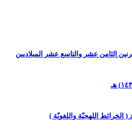
نين الثامن عشر والتاسع عشر الميلاديين
 ( الخرائط اللهجيّة واللغويّة )