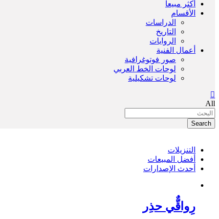
أكثر مبيعاً
الأقسام
الدراسات
التاريخ
الروايات
أعمال الفنية
صور فوتوغرافية
لوحات الخط العربي
لوحات تشكيلية
All
Search
التنزيلات
أفضل المبيعات
أحدث الإصدارات
رِواقٌّي حذِر